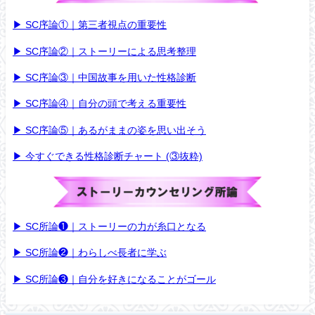
▶︎ SC序論①｜第三者視点の重要性
▶︎ SC序論②｜ストーリーによる思考整理
▶︎ SC序論③｜中国故事を用いた性格診断
▶︎ SC序論④｜自分の頭で考える重要性
▶︎ SC序論⑤｜あるがままの姿を思い出そう
▶︎ 今すぐできる性格診断チャート
(③抜粋)
▶︎ SC所論❶｜ストーリーの力が糸口となる
▶︎ SC所論❷｜わらしべ長者に学ぶ
▶︎ SC所論❸｜自分を好きになることがゴール