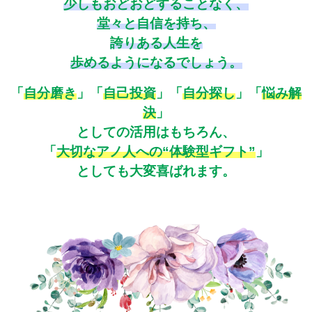
少しもおどおどすることなく、
堂々と自信を持ち、
誇りある人生を
歩めるようになるでしょう。
「
自分磨き
」
「
自己投資
」
「
自分探し
」「
悩み解
決
」
としての活用はもちろん、
「
大切なアノ人への“体験型ギフト”
」
としても大変喜ばれます。