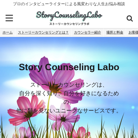
プロのインタビューライターによる風変わりな人生お悩み相談
ホーム
ストーリーカウンセリングとは？
カウンセラー紹介
場所と料金
お客
Story Counseling Labo
ストーリーカウンセリングは、
自分を深く知り、自分を好きになるため
の、
他に類を見ないユニークなサービスです。